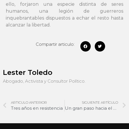
ello, forjaron una especie distinta de seres
humanos, una legión de guerreros
inquebrantables dispuestos a echar el resto hasta
alcanzar la libertad.
Compartir articulo:
Lester Toledo
Abogado, Activista y Consultor Político.
ARTICULO ANTERIOR
SIGUIENTE ARTÍCULO
Tres años en resistencia
Un gran paso hacia el cese de Maduro