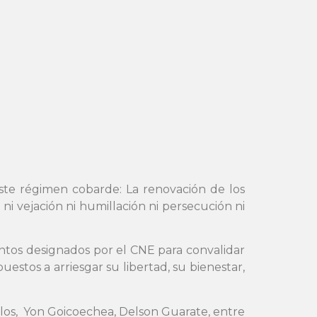
te régimen cobarde: La renovación de los
ni vejación ni humillación ni persecución ni
untos designados por el CNE para convalidar
stos a arriesgar su libertad, su bienestar,
allos, Yon Goicoechea, Delson Guarate, entre