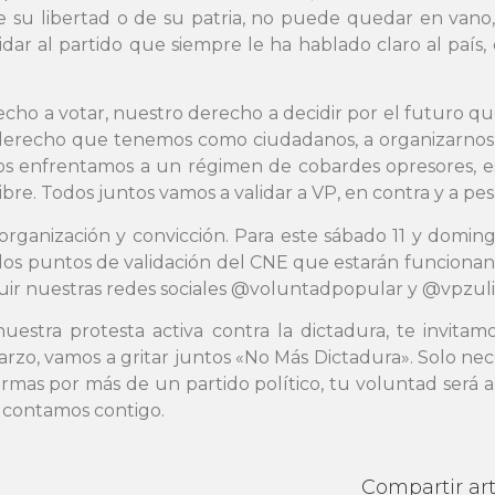
de su libertad o de su patria, no puede quedar en va
alidar al partido que siempre le ha hablado claro al país
cho a votar, nuestro derecho a decidir por el futuro qu
 derecho que tenemos como ciudadanos, a organizarnos y
nos enfrentamos a un régimen de cobardes opresores, es
libre. Todos juntos vamos a validar a VP, en contra y a p
ganización y convicción. Para este sábado 11 y domingo 
a los puntos de validación del CNE que estarán funciona
eguir nuestras redes sociales @voluntadpopular y @vpzul
estra protesta activa contra la dictadura, te invitam
rzo, vamos a gritar juntos «No Más Dictadura». Solo nec
rmas por más de un partido político, tu voluntad será a
, contamos contigo.
Compartir art