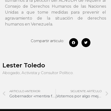
sumarnos a la petición del ACNUDH de requerir al
Consejo de Derechos Humanos de las Naciones
Unidas a que tome medidas para prevenir el
agravamiento de la situación de derechos
humanos en Venezuela.
Compartir articulo:
Lester Toledo
Abogado, Activista y Consultor Político.
ARTICULO ANTERIOR
SIGUIENTE ARTÍCULO
Gobernador «mentira fresca»
¡Votemos por algo mejor!