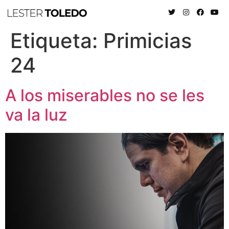
Etiqueta:
Primicias
24
A los miserables no se les
va la luz