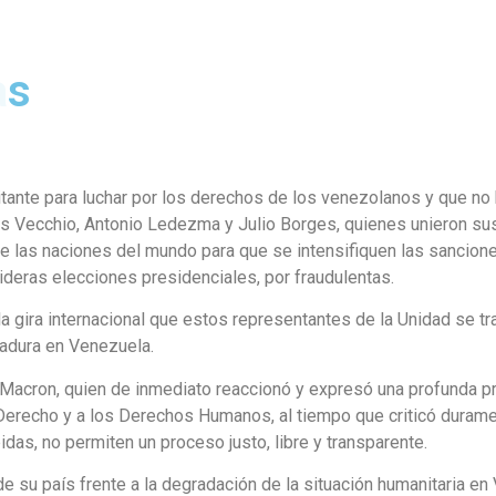
as
itante para luchar por los derechos de los venezolanos y que no 
os Vecchio, Antonio Ledezma y Julio Borges, quienes unieron sus
 las naciones del mundo para que se intensifiquen las sanciones
deras elecciones presidenciales, por fraudulentas.
a gira internacional que estos representantes de la Unidad se traz
ctadura en Venezuela.
Macron, quien de inmediato reaccionó y expresó una profunda pr
 Derecho y a los Derechos Humanos, al tiempo que criticó duram
das, no permiten un proceso justo, libre y transparente.
e su país frente a la degradación de la situación humanitaria e