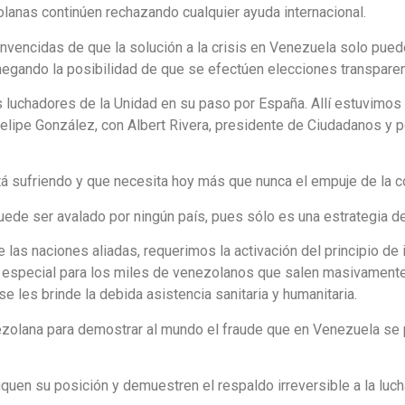
lanas continúen rechazando cualquier ayuda internacional.
nvencidas de que la solución a la crisis en Venezuela solo puede
egando la posibilidad de que se efectúen elecciones transparen
luchadores de la Unidad en su paso por España. Allí estuvimos 
lipe González, con Albert Rivera, presidente de Ciudadanos y 
sufriendo y que necesita hoy más que nunca el empuje de la comu
de ser avalado por ningún país, pues sólo es una estrategia de
e las naciones aliadas, requerimos la activación del principio de
o especial para los miles de venezolanos que salen masivamente 
e les brinde la debida asistencia sanitaria y humanitaria.
nezolana para demostrar al mundo el fraude que en Venezuela s
en su posición y demuestren el respaldo irreversible a la lucha 