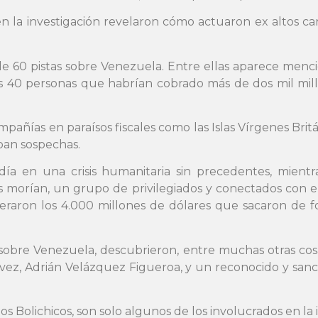
en la investigación revelaron cómo actuaron ex altos c
 de 60 pistas sobre Venezuela. Entre ellas aparece men
 40 personas que habrían cobrado más de dos mil millo
añías en paraísos fiscales como las Islas Vírgenes Britá
ban sospechas.
ía en una crisis humanitaria sin precedentes, mientr
es morían, un grupo de privilegiados y conectados con
eraron los 4.000 millones de dólares que sacaron de fo
s sobre Venezuela, descubrieron, entre muchas otras co
ávez, Adrián Velázquez Figueroa, y un reconocido y sa
 Bolichicos, son solo algunos de los involucrados en la i