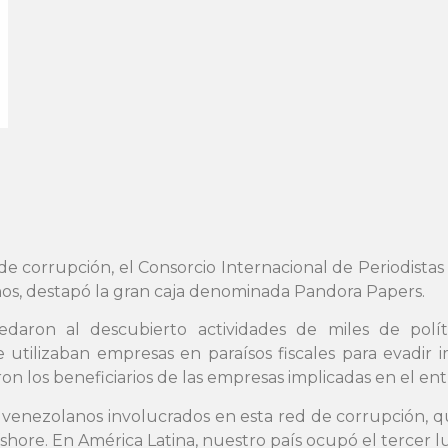
corrupción, el Consorcio Internacional de Periodistas 
os, destapó la gran caja denominada Pandora Papers.
edaron al descubierto actividades de miles de políti
 utilizaban empresas en paraísos fiscales para evadir 
on los beneficiarios de las empresas implicadas en el e
s venezolanos involucrados en esta red de corrupción, 
shore. En América Latina, nuestro país ocupó el tercer lu