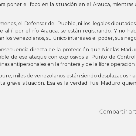
ra poner el foco en la situación en el Arauca, mientra
 menos, el Defensor del Pueblo, ni los ilegales diputado
e allí, por el río Arauca, se están registrando. Y no h
n los venezolanos, su único interés es el poder, sus negoci
onsecuencia directa de la protección que Nicolás Madu
nsable de ese ataque con explosivos al Punto de Contro
as antipersonales en la frontera y de la libre operación 
pure, miles de venezolanos están siendo desplazados ha
ta grave situación. Esa es la verdad, fue Maduro quien
Compartir art