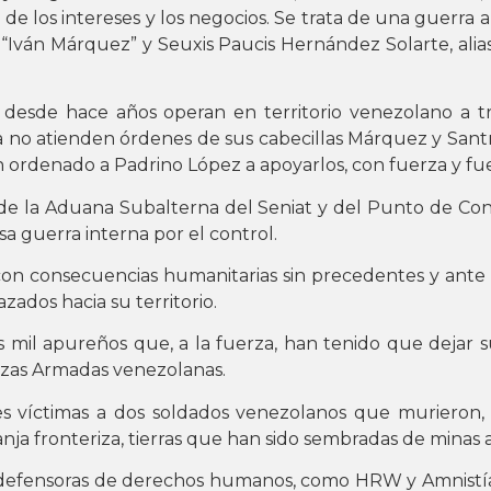
de los intereses y los negocios. Se trata de una guerra 
 “Iván Márquez” y Seuxis Paucis Hernández Solarte, alias
esde hace años operan en territorio venezolano a tra
a no atienden órdenes de sus cabecillas Márquez y San
an ordenado a Padrino López a apoyarlos, con fuerza y fue
 de la Aduana Subalterna del Seniat y del Punto de Con
sa guerra interna por el control.
 con consecuencias humanitarias sin precedentes y ante 
ados hacia su territorio.
s mil apureños que, a la fuerza, han tenido que dejar
erzas Armadas venezolanas.
s víctimas a dos soldados venezolanos que murieron,
nja fronteriza, tierras que han sido sembradas de minas 
 defensoras de derechos humanos, como HRW y Amnistía 