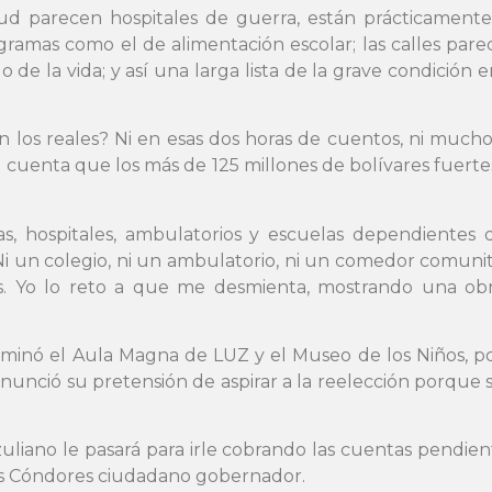
lud parecen hospitales de guerra, están prácticamente 
ogramas como el de alimentación escolar; las calles pa
 de la vida; y así una larga lista de la grave condición e
los reales? Ni en esas dos horas de cuentos, ni mucho
cuenta que los más de 125 millones de bolívares fuertes
as, hospitales, ambulatorios y escuelas dependientes 
 Ni un colegio, ni un ambulatorio, ni un comedor comunit
nas. Yo lo reto a que me desmienta, mostrando una ob
ulminó el Aula Magna de LUZ y el Museo de los Niños, p
anunció su pretensión de aspirar a la reelección porque
zuliano le pasará para irle cobrando las cuentas pendie
los Cóndores ciudadano gobernador.